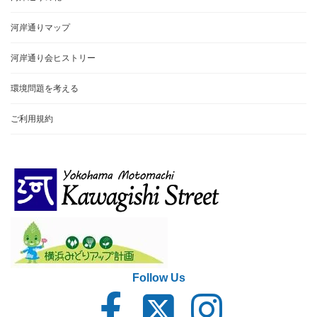
河岸通りマップ
河岸通り会ヒストリー
環境問題を考える
ご利用規約
Follow Us
ア
ア
ア
イ
イ
イ
コ
コ
コ
ン
ン
ン