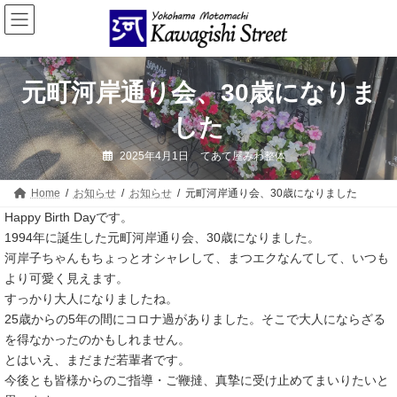
コ
ナ
ン
ビ
テ
ゲ
ン
ー
ツ
シ
へ
ョ
元町河岸通り会、30歳になりま
ス
ン
キ
に
した
ッ
移
プ
動
2025年4月1日
てあて屋みわ整体
Home
お知らせ
お知らせ
元町河岸通り会、30歳になりました
Happy Birth Dayです。
1994年に誕生した元町河岸通り会、30歳になりました。
河岸子ちゃんもちょっとオシャレして、まつエクなんてして、いつも
より可愛く見えます。
すっかり大人になりましたね。
25歳からの5年の間にコロナ過がありました。そこで大人にならざる
を得なかったのかもしれません。
とはいえ、まだまだ若輩者です。
今後とも皆様からのご指導・ご鞭撻、真摯に受け止めてまいりたいと