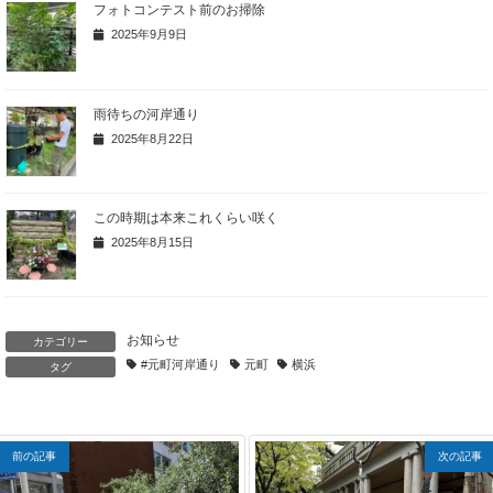
フォトコンテスト前のお掃除
2025年9月9日
雨待ちの河岸通り
2025年8月22日
この時期は本来これくらい咲く
2025年8月15日
お知らせ
カテゴリー
#元町河岸通り
元町
横浜
タグ
前の記事
次の記事