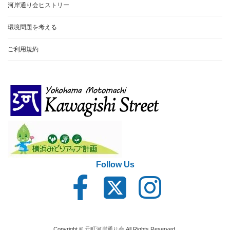
河岸通り会ヒストリー
環境問題を考える
ご利用規約
Follow Us
ア
ア
ア
イ
イ
イ
コ
コ
コ
ン
ン
ン
リ
リ
リ
ン
ン
ン
ク
ク
ク
Copyright ©
元町河岸通り会
All Rights Reserved.