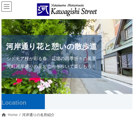
コ
ナ
ン
ビ
テ
ゲ
ン
ー
ツ
シ
へ
ョ
ス
ン
キ
に
河岸通り花と憩いの散歩道
ッ
移
プ
動
シドモア桜が彩る春、花壇の四季折々の風景
元町河岸通りの見どころを歩いて楽しもう！
Location
Home
河岸通りの名所紹介