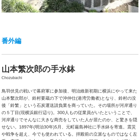
番外編
山本繁次郎の手水鉢
Chozubachi
鳥羽伏見の戦いで幕府軍に参加後、明治維新初期に横浜にやって来た
山本繫次郎が、鈴村要蔵の下で沖仲仕(港湾労働者)となり、鈴村の没
後「鈴繁」という石炭運送請負業を商っていた。その場所が河岸通り
の５丁目(現横浜銀行辺り)。300人もの従業員がいたということで、
河岸通りでそんなに大きな商売をしていた人が居たのか、と驚きを隠
せない。1897年(明治30年)5月、元町厳島神社に手水鉢を寄進。震災
や戦争を超え、今でも使われている。拝殿前の立派なものではなく左