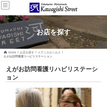
コ
ナ
ン
ビ
テ
ゲ
ン
ー
ツ
シ
へ
ョ
ス
ン
お店を探す
キ
に
ッ
移
プ
動
Home
お店を探す
メディカルヘルス
えがお訪問看護リハビリステーション
えがお訪問看護リハビリステーシ
ョン